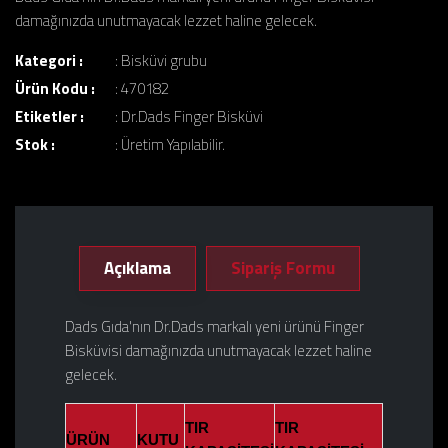
damağınızda unutmayacak lezzet haline gelecek.
Kategori :
:
Bisküvi grubu
Ürün Kodu :
: 470182
Etiketler :
:
Dr.Dads Finger Bisküvi
Stok :
: Üretim Yapılabilir.
Açıklama
Sipariş Formu
Dads Gıda'nın Dr.Dads markalı yeni ürünü Finger
Bisküvisi damağınızda unutmayacak lezzet haline
gelecek.
TIR
TIR
ÜRÜN
KUTU