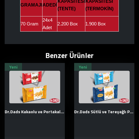
KAPASİTESİ
KAPASİTESİ
GRAMAJI
ADEDİ
(TENTE)
(TERMOKİN)
24x4
70 Gram
2.200 Box
1.900 Box
Adet
Benzer Ürünler
Yeni
Yeni
Dr.Dads Kakaolu ve Portakal Aromalı Petibör Bisküvi
Dr.Dads Sütlü ve Tereyağlı Petibör Bisküvi