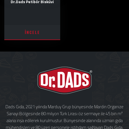
Dr.Dads Petibör Bisküvi
İNCELE
Dads Gıda, 2021 yılında Marduy Grup bünyesinde Mardin Organize
Sanayi Bölgesinde 80 milyon Türk Lirası öz sermaye ile 45 bin m²
alana inşa edilerek kurulmuştur. Bünyesinde alanında uzman gıda
mühendisleri ve 80 üzeri personele istihdam sağlayan Dads Gıda,